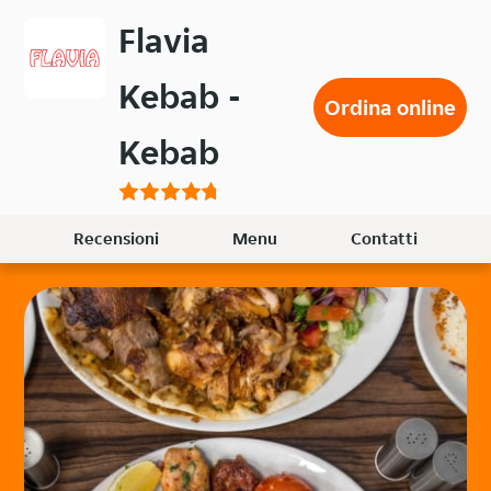
Passa
Flavia
al
contenuto
Kebab -
principale
Ordina online
Kebab
Recensioni
Menu
Contatti